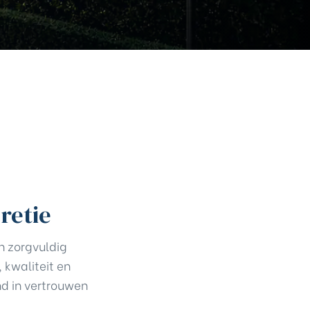
cretie
n zorgvuldig
 kwaliteit en
nd in vertrouwen