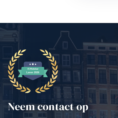
a Real
Real
da Real
Neem contact op