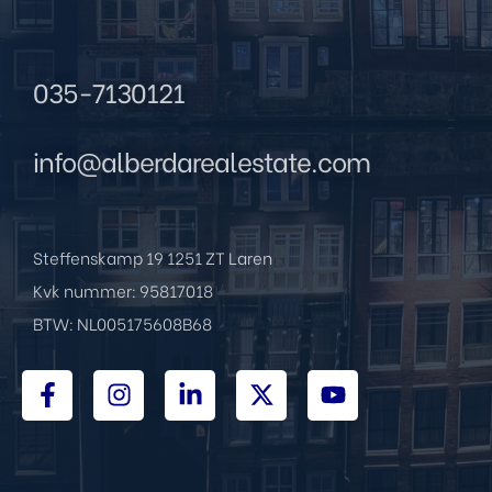
035-7130121
info@alberdarealestate.com
 |
Steffenskamp 19 1251 ZT Laren
ie
Kvk nummer: 95817018
BTW: NL005175608B68
re