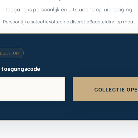
Toegang is persoonlijk en uitsluitend op uitnodiging.
Persoonlijke selectie
Volledige discretie
Begeleiding op maat
e toegangscode