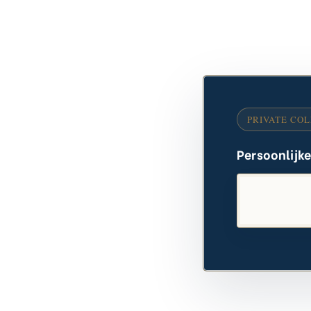
rda Real
a Real
da Real
Persoonlijk
da Real
 Real
erda